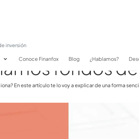
e inversión
Conoce Finanfox
Blog
¿Hablamos?
Des
n los fondos de 
na? En este artículo te lo voy a explicar de una forma sencil