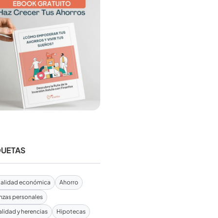
QUETAS
alidad económica
Ahorro
nzas personales
alidad y herencias
Hipotecas