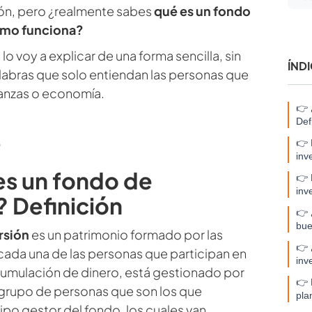
ión, pero ¿realmente sabes
qué es un fondo
ómo funciona?
 lo voy a explicar de una forma sencilla, sin
ÍND
labras que solo entiendan las personas que
nanzas o economía.
👉 
Def

👉 
inv
s un fondo de
👉 
inv
? Definición
👉 
bue
rsión
es un patrimonio formado por las
👉 
ada una de las personas que participan en
inv
cumulación de dinero, está gestionado por
👉 
 grupo de personas que son los que
pla
o gestor del fondo, los cuales van