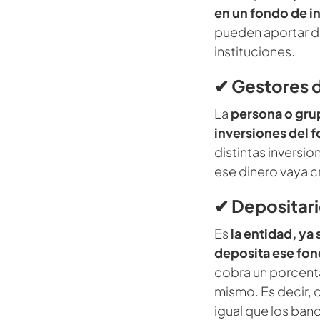
en un fondo de i
pueden aportar d
instituciones.
✔ Gestores 
La
persona o gru
inversiones del 
distintas inversio
ese dinero vaya c
✔ Depositari
Es
la entidad, ya
deposita ese fon
cobra un porcent
mismo. Es decir, c
igual que los ba