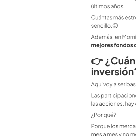
últimos años.
Cuántas más estre
sencillo.🙂
Además, en Morni
mejores fondos d
👉 ¿Cuán
inversión
Aquí voy a ser bas
Las participacion
las acciones, hay
¿Por qué?
Porque los mercad
mes a mes y no me