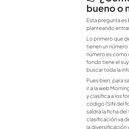
bueno o 
Esta pregunta es b
planteando entrar
Lo primero que de
tienen un número 
número es como el
fondo tiene el s
buscar toda la in
Pues bien, para 
ir a la web Mornin
y clasifica a los 
código ISIN del f
saldrá la ficha de
clasificación va d
la diversificació