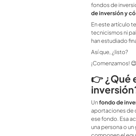
fondos de invers
de inversión y c
En este artículo te
tecnicismos ni pa
han estudiado fi
Así que, ¿listo?
¡Comenzamos! 
👉
¿Qué e
inversión
Un
fondo de inve
aportaciones de c
ese fondo. Esa a
una persona o un
componen el equip