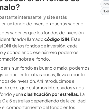
malo?
Inve
Noti
astante interesante, y si te estás
 en un fondo de inversión querrás saberlo.
bes saber es que los fondos de inversión
identificador llamado
código ISIN
. Este
 DNI de los fondos de inversión, cada
uyo y conociendo ese número podemos
formación sobre el fondo.
saber sin un fondo es bueno o malo, podemos
gstar que, entre otras cosas, lleva un control
fondos de inversión. Ahí introducimos el
ondo en el que estamos interesados y nos
l fondo y una
clasificación por estrellas
. La
e 0 a 5 estrellas dependiendo de la calidad,
n y el comportamiento del fondo en los