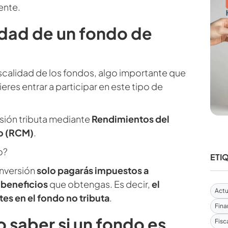
ente.
idad de un fondo de
scalidad de los fondos, algo importante que
eres entrar a participar en este tipo de
sión tributa mediante
Rendimientos del
io (RCM)
.
o?
ETI
inversión
solo pagarás impuestos a
 beneficios
que obtengas. Es decir,
el
Actu
es en el fondo no tributa
.
Fina
saber si un fondo es
Fisc