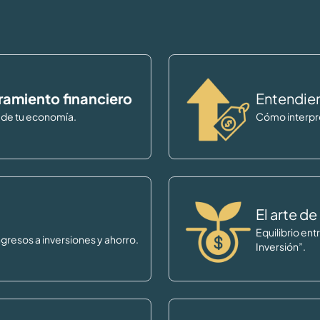
ramiento financiero
Entendie
l de tu economía.
Cómo interpret
El arte de 
Equilibrio ent
ngresos a inversiones y ahorro.
Inversión”.