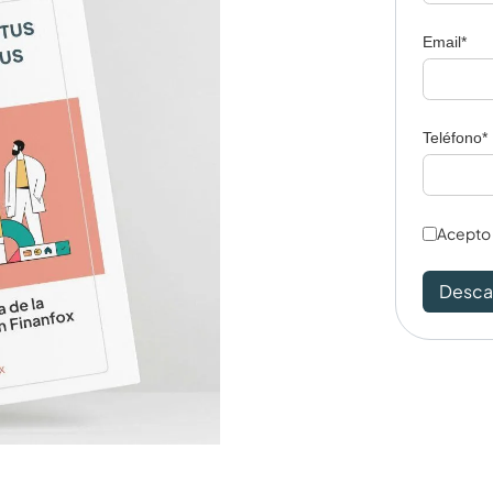
Email*
Teléfono*
​Acepto
Desca