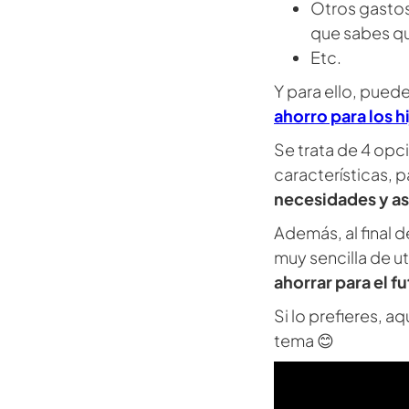
Otros gastos
que sabes qu
Etc.
Y para ello, puede
ahorro para los h
Se trata de 4 opc
características, p
necesidades y as
Además, al final 
muy sencilla de ut
ahorrar para el fu
Si lo prefieres, a
tema 😊