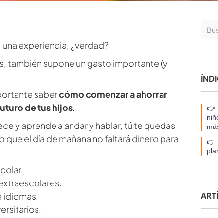
 una experiencia, ¿verdad?
s, también supone un gasto importante (y
ÍND
portante saber
cómo comenzar a ahorrar
futuro de tus hijos
.
👉 
niñ
rece y aprende a andar y hablar, tú te quedas
má
o que el día de mañana no faltará dinero para
👉 
pla
scolar.
extraescolares.
 idiomas.
ART
ersitarios.