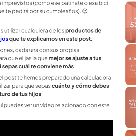
 imprevistos (como ese patinete o esa bici
e te pedirá por su cumpleaños). 😉
s utilizar cualquiera de los
productos de
ijos
que te explicamos en este post
.
iones, cada una con sus propias
ara que elijas la que
mejor se ajuste a tus
í sepas cuál te conviene más
.
del post te hemos preparado una calculadora
ilizar para que sepas
cuánto y cómo debes
turo de tus hijos
.
quí puedes ver un vídeo relacionado con este