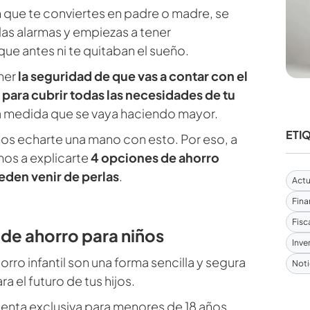
 que te conviertes en padre o madre, se
as alarmas y empiezas a tener
e antes ni te quitaban el sueño.
ener
la seguridad de que vas a contar con el
 para cubrir todas las necesidades de tu
a medida que se vaya haciendo mayor.
ETI
s echarte una mano con esto. Por eso, a
mos a explicarte
4 opciones de ahorro
ueden venir de perlas
.
Actu
Fina
Fisc
 de ahorro para niños
Inve
rro infantil son una forma sencilla y segura
Noti
ra el futuro de tus hijos.
uenta exclusiva para menores de 18 años,