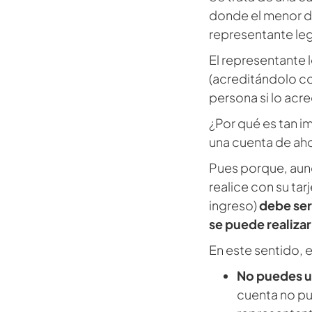
donde el menor deb
representante leg
El representante 
(acreditándolo con
persona si lo acre
¿Por qué es tan im
una cuenta de aho
Pues porque, aunq
realice con su ta
ingreso)
debe ser 
se puede realizar
En este sentido, 
No puedes us
cuenta no pu