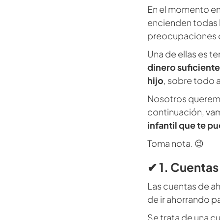
En el momento en
encienden todas l
preocupaciones qu
Una de ellas es t
dinero suficiente
hijo
, sobre todo 
Nosotros queremo
continuación, va
infantil que te p
Toma nota. 😉
✔ 1. Cuentas
Las cuentas de aho
de ir ahorrando pa
Se trata de una c