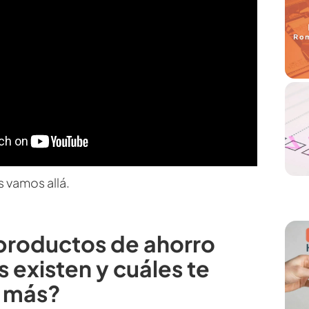
 vamos allá.
productos de ahorro
s existen y cuáles te
n más?