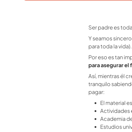
Ser padre es toda
Y seamos sincero
para toda la vida).
Por eso es tan im
para asegurar el 
Así, mientras él c
tranquilo sabiend
pagar:
El material e
Actividades 
Academia de
Estudios univ