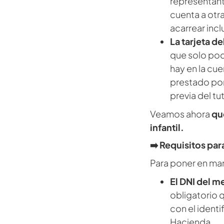
representan
cuenta a otra
acarrear inc
La tarjeta d
que solo podr
hay en la cue
prestado por
previa del tut
Veamos ahora
qu
infantil.
➡️ Requisitos par
Para poner en mar
El DNI del m
obligatorio q
con el identi
Hacienda.