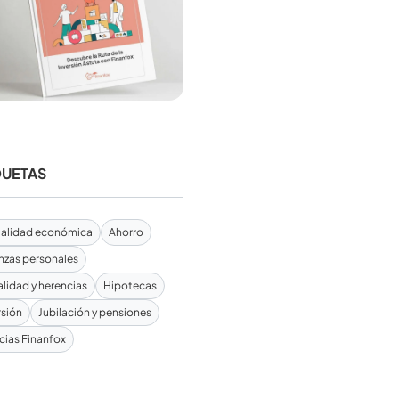
QUETAS
alidad económica
Ahorro
nzas personales
alidad y herencias
Hipotecas
rsión
Jubilación y pensiones
cias Finanfox