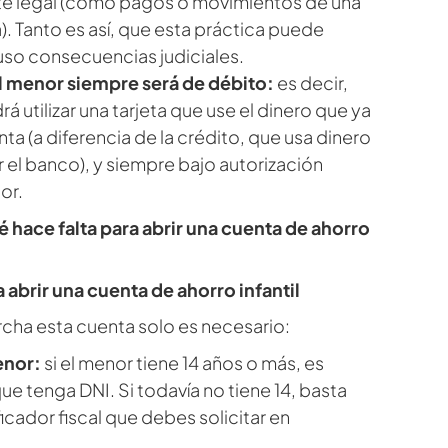
te legal (como pagos o movimientos de una
). Tanto es así, que esta práctica puede
luso consecuencias judiciales.
el menor siempre será de débito:
es decir,
á utilizar una tarjeta que use el dinero que ya
nta (a diferencia de la crédito, que usa dinero
 el banco), y siempre bajo autorización
or.
é hace falta para abrir una cuenta de ahorro
a abrir una cuenta de ahorro infantil
cha esta cuenta solo es necesario:
enor:
si el menor tiene 14 años o más, es
ue tenga DNI. Si todavía no tiene 14, basta
ficador fiscal que debes solicitar en