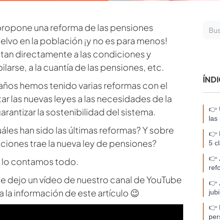
propone una reforma de las pensiones
uelvo en la población ¡y no es para menos!
tan directamente a las condiciones y
ilarse, a la cuantía de las pensiones, etc.
ÍND
 años hemos tenido varias reformas con el
ar las nuevas leyes a las necesidades de la
👉 
rantizar la sostenibilidad del sistema.
las
áles han sido las últimas reformas? Y sobre
👉 
iones trae la nueva ley de pensiones?
5 c
👉 
e lo contamos todo.
ref
te dejo un vídeo de nuestro canal de YouTube
👉 
a información de este artículo 😉
jub
👉 
per