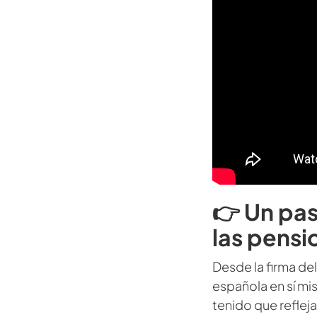
👉 Un pas
las pensi
Desde la firma de
española en sí mi
tenido que refleja