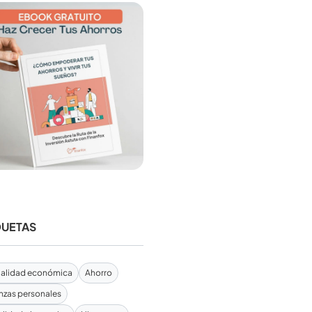
QUETAS
alidad económica
Ahorro
nzas personales