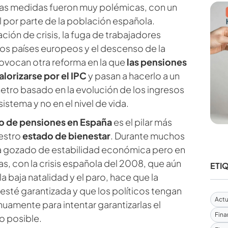
tas medidas fueron muy polémicas, con un
l por parte de la población española.
uación de crisis, la fuga de trabajadores
ros países europeos y el descenso de la
rovocan otra reforma en la que
las pensiones
alorizarse por el IPC
y pasan a hacerlo a un
tro basado en la evolución de los ingresos
sistema y no en el nivel de vida.
o de pensiones en España
es el pilar más
estro
estado de bienestar
. Durante muchos
ha gozado de estabilidad económica pero en
as, con la crisis española del 2008, que aún
ETI
a baja natalidad y el paro, hace que la
 esté garantizada y que los políticos tengan
Actu
nuamente para intentar garantizarlas el
Fina
 posible.