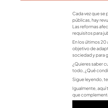
Cada vez que se 
públicas, hay rev
Las reformas afec
requisitos para jub
En los últimos 20
objetivo de adapt
sociedad y para ga
¿Quieres saber cu
todo, ¿Qué condic
Sigue leyendo, t
Igualmente, aquí 
que complementa l