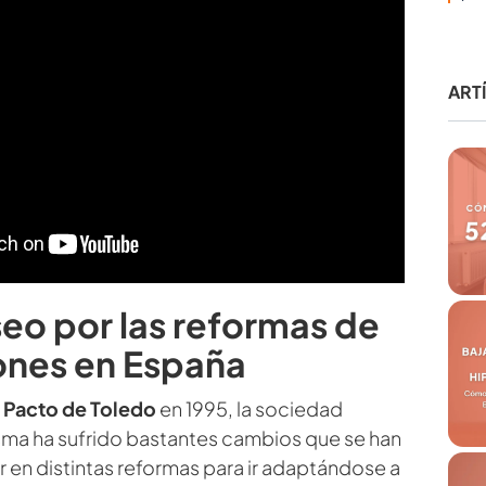
ART
eo por las reformas de
ones en España
l
Pacto de Toledo
en 1995, la sociedad
sma ha sufrido bastantes cambios que se han
r en distintas reformas para ir adaptándose a