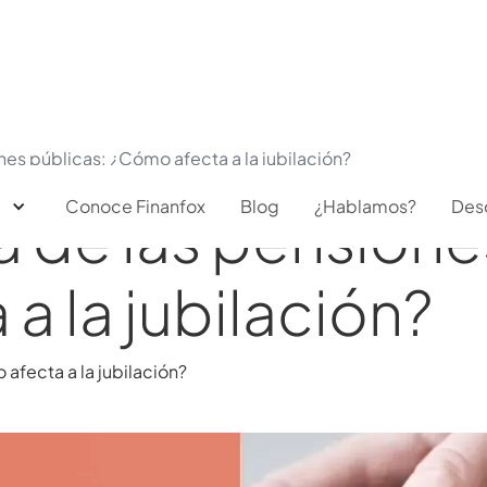
es públicas: ¿Cómo afecta a la jubilación?
Conoce Finanfox
Blog
¿Hablamos?
Des
 de las pensione
a la jubilación?
afecta a la jubilación?