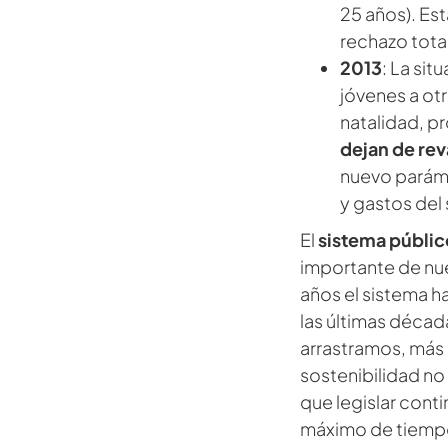
25 años). Es
rechazo tota
2013
: La sit
jóvenes a ot
natalidad, p
dejan de rev
nuevo paráme
y gastos del 
El
sistema públic
importante de nu
años el sistema 
las últimas décad
arrastramos, más l
sostenibilidad no
que legislar conti
máximo de tiempo