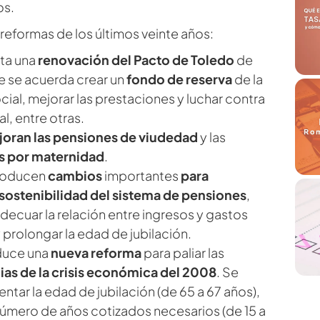
os.
 reformas de los últimos veinte años:
cta una
renovación del Pacto de Toledo
de
ue se acuerda crear un
fondo de reserva
de la
ial, mejorar las prestaciones y luchar contra
al, entre otras.
oran las pensiones de viudedad
y las
s por maternidad
.
troducen
cambios
importantes
para
sostenibilidad del sistema de pensiones
,
decuar la relación entre ingresos y gastos
 prolongar la edad de jubilación.
oduce una
nueva reforma
para paliar las
as de la crisis económica del 2008
. Se
ntar la edad de jubilación (de 65 a 67 años),
número de años cotizados necesarios (de 15 a