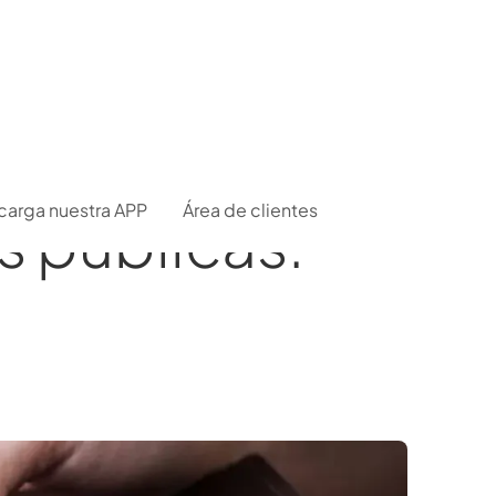
carga nuestra APP
Área de clientes
s públicas: