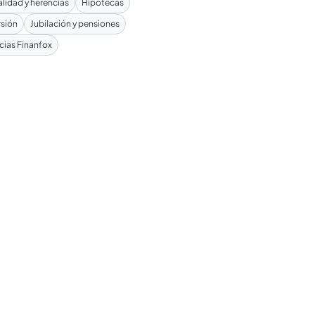
alidad y herencias
Hipotecas
rsión
Jubilación y pensiones
cias Finanfox