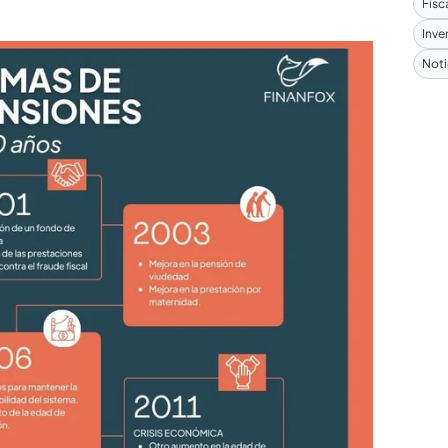
Fisc
Inve
Noti