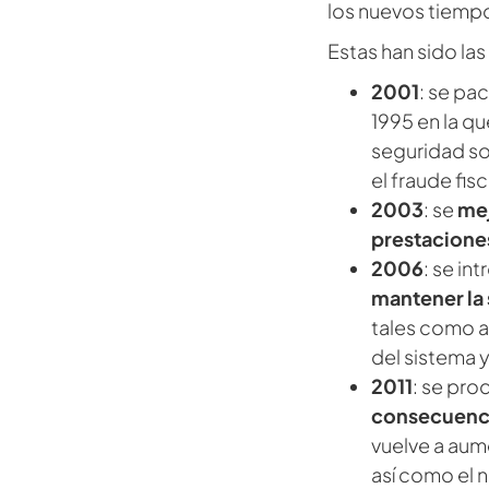
los nuevos tiemp
Estas han sido las
2001
: se pa
1995 en la q
seguridad soc
el fraude fisc
2003
: se
mej
prestacione
2006
: se in
mantener la 
tales como a
del sistema y
2011
: se pr
consecuenci
vuelve a aume
así como el 