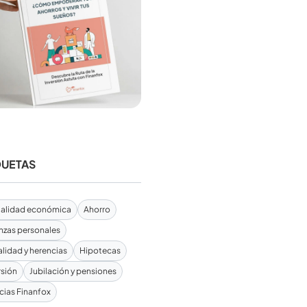
QUETAS
alidad económica
Ahorro
nzas personales
alidad y herencias
Hipotecas
rsión
Jubilación y pensiones
cias Finanfox