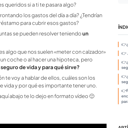
s queridos si a ti te pasara algo?
rontando los gastos del día a día? ¿Tendrían
réstamo para cubrir esos gastos?
ÍND
untas se pueden resolver teniendo
un
👉¿
 es algo que nos suelen «meter con calzador»
👉 
un coche o al hacer una hipoteca, pero
👉¿
 seguro de vida y para qué sirve?
seg
👉¿
n te voy a hablar de ellos, cuáles son los
seg
e vida y por qué es importante tener uno.
👉F
 aquí abajo te lo dejo en formato vídeo 🙂
enc
para
ART