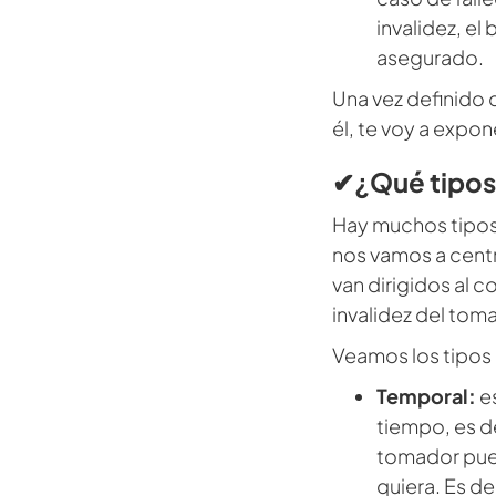
invalidez, el
asegurado.
Una vez definido 
él, te voy a expon
✔¿Qué tipos 
Hay muchos tipos
nos vamos a centr
van dirigidos al c
invalidez del tom
Veamos los tipos 
Temporal:
es
tiempo, es de
tomador pue
quiera. Es de