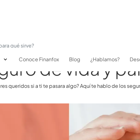
para qué sirve?
Conoce Finanfox
Blog
¿Hablamos?
Des
uro de vida y par
s queridos si a ti te pasara algo? Aquí te hablo de los segu