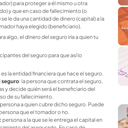
dor) para proteger a él mismo u otra
o) y que en caso de fallecimiento (o
 se le da una cantidad de dinero (capital) a la
mador haya elegido (beneficiario).
ara algo, el dinero del seguro iría a quien tu
icipantes del seguro para que así lo
: es la entidad financiera que hace el seguro.
 seguro
: la persona que contrata el seguro,
s y decide quién será el beneficiario del
so de su fallecimiento.
persona a quien cubre dicho seguro. Puede
 persona que el tomador o no.
:
persona a la que se le entrega el capital en
ecimiento del asegurado. En caso de