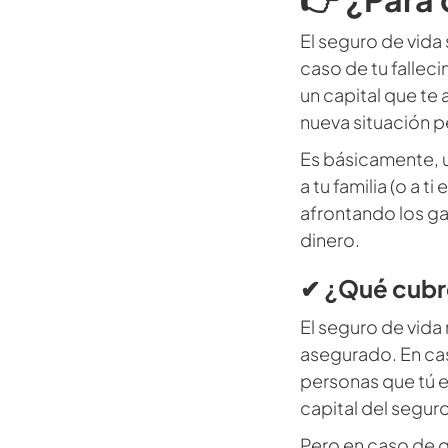
El seguro de vida 
caso de tu fallec
un capital que te
nueva situación p
Es básicamente, 
a tu familia (o a 
afrontando los ga
dinero.
✔ ¿Qué cubre
El seguro de vida 
asegurado. En caso
personas que tú el
capital del seguro
Pero en caso de qu