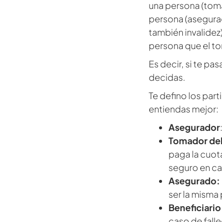
una persona (toma
persona (asegurad
también invalidez)
persona que el to
Es decir, si te pas
decidas.
Te defino los part
entiendas mejor:
Asegurador
Tomador del
paga la cuota
seguro en ca
Asegurado:
ser la misma
Beneficiario
caso de fall