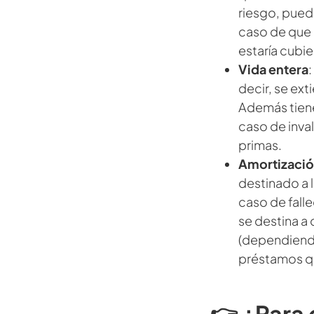
riesgo, pued
caso de que s
estaría cubie
Vida entera
:
decir, se ext
Además tiene
caso de inva
primas.
Amortizaci
destinado a 
caso de fall
se destina a 
(dependiendo
préstamos q
👉 ¿Para 