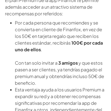
El plan Premium de la app Finanfox te permite
además acceder a un atractivo sistema de
recompensas por referidos:
Por cada persona que recomiendes y se
convierta en cliente de Finanfox, en vez de
los 50€ en tarjeta regalo que reciben los
clientes estándar, recibirás
100€ por cada
uno de ellos
.
Con tan solo invitar a
3 amigos
y que estos
pasen a ser clientes, ya tendrías pagado el
premium anual y obtendrías incluso 50€ de
beneficio.
Esta ventaja ayuda a los usuarios Premium a
expandir su red y a obtener recompensas
significativas por recomendar la app de
Finanfox a otros, independientemente del