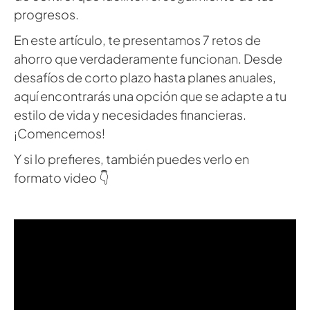
progresos.
En este artículo, te presentamos 7 retos de
ahorro que verdaderamente funcionan. Desde
desafíos de corto plazo hasta planes anuales,
aquí encontrarás una opción que se adapte a tu
estilo de vida y necesidades financieras.
¡Comencemos!
Y si lo prefieres, también puedes verlo en
formato video 👇