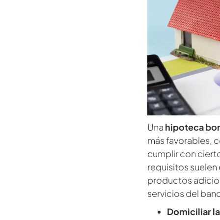
Una
hipoteca bon
más favorables, c
cumplir con ciert
requisitos suelen
productos adicion
servicios del ba
Domiciliar l