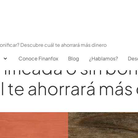
onificar? Descubre cuál te ahorrará más dinero
Conoce Finanfox
Blog
¿Hablamos?
Des
ficada o sin boni
 te ahorrará más