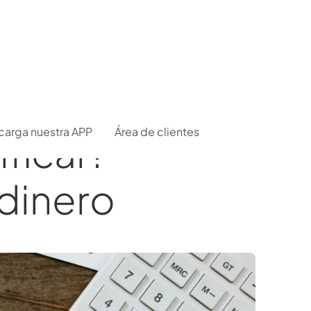
carga nuestra APP
Área de clientes
ficar?
 dinero