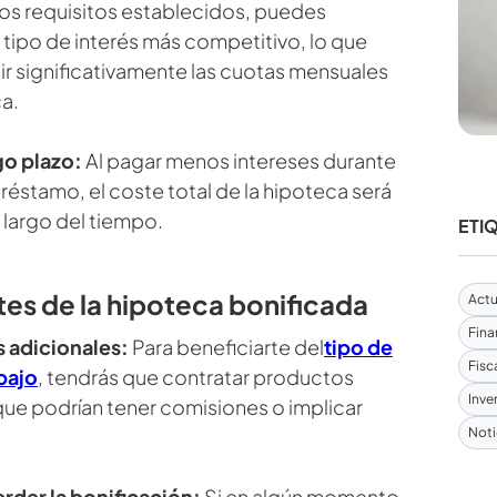
los requisitos establecidos, puedes
 tipo de interés más competitivo, lo que
r significativamente las cuotas mensuales
ca.
go plazo:
Al pagar menos intereses durante
préstamo, el coste total de la hipoteca será
 largo del tiempo.
ETI
es de la hipoteca bonificada
Actu
Fina
 adicionales:
Para beneficiarte del
tipo de
Fisc
bajo
, tendrás que contratar productos
Inve
que podrían tener comisiones o implicar
Noti
.
rder la bonificación:
Si en algún momento