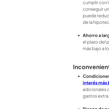
cumplir con 
conseguir un
puede reduci
de la hipote
Ahorro a lar
el plazo del 
más bajo a lo
Inconvenient
Condiciones
interés más 
adicionales 
gastos extra
Riesgo de pe