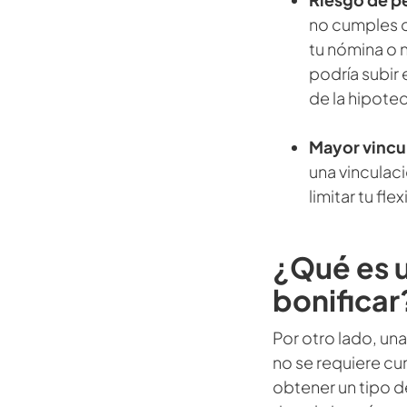
no cumples c
tu nómina o 
podría subir 
de la hipote
Mayor vincu
una vinculac
limitar tu fle
¿Qué es u
bonificar
Por otro lado, una
no se requiere cu
obtener un tipo d