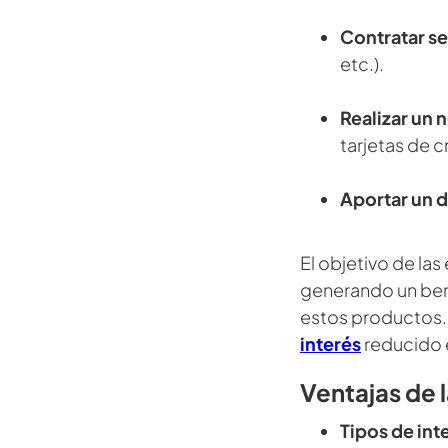
Contratar s
etc.).
Realizar un
tarjetas de c
Aportar un 
El objetivo de las
generando un bene
estos productos. 
interés
reducido 
Ventajas de 
Tipos de int