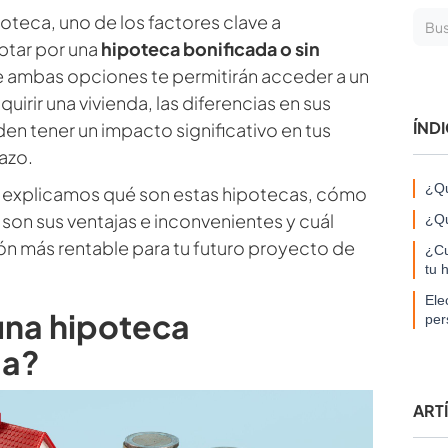
ipoteca, uno de los factores clave a
optar por una
hipoteca bonificada o sin
e ambas opciones te permitirán acceder a un
irir una vivienda, las diferencias en sus
ÍND
n tener un impacto significativo en tus
lazo.
¿Qu
e explicamos qué son estas hipotecas, cómo
 son sus ventajas e inconvenientes y cuál
¿Qu
ión más rentable para tu futuro proyecto de
¿Cu
tu 
Ele
una hipoteca
per
da?
ART