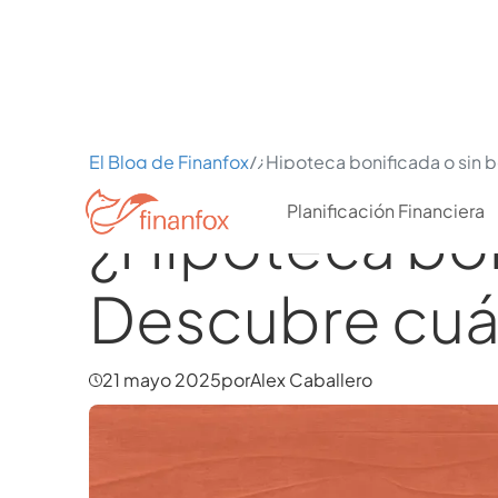
El Blog de Finanfox
/
¿Hipoteca bonificada o sin b
Planificación Financiera
¿Hipoteca boni
Descubre cuál
21 mayo 2025
por
Alex Caballero