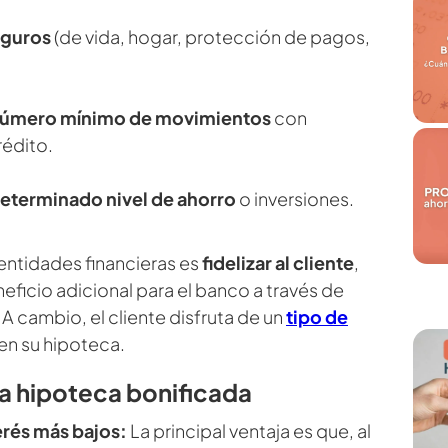
eguros
(de vida, hogar, protección de pagos,
 número mínimo de movimientos
con
rédito.
determinado nivel de ahorro
o inversiones.
 entidades financieras es
fidelizar al cliente
,
ficio adicional para el banco a través de
A cambio, el cliente disfruta de un
tipo de
en su hipoteca.
la hipoteca bonificada
erés más bajos:
La principal ventaja es que, al