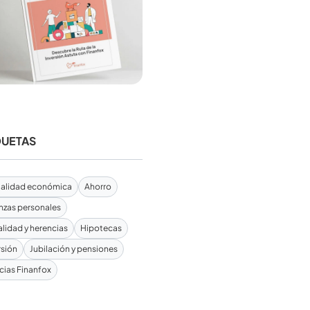
QUETAS
alidad económica
Ahorro
nzas personales
alidad y herencias
Hipotecas
rsión
Jubilación y pensiones
cias Finanfox