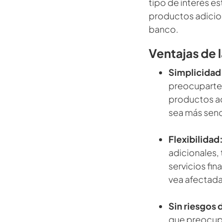
tipo de interés es
productos adiciona
banco.
Ventajas de l
Simplicidad
preocuparte 
productos ad
sea más senci
Flexibilidad
adicionales, 
servicios fin
vea afectada
Sin riesgos 
que preocupa