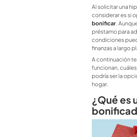
Al solicitar una h
considerar es si 
bonificar
. Aunqu
préstamo para adqu
condiciones puede
finanzas a largo p
A continuación t
funcionan, cuáles
podría ser la opc
hogar.
¿Qué es 
bonifica